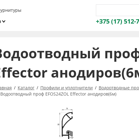
фурнитуры
+375 (17) 512-
и
ы
Водоотводный проф
Effector анодиров(6
авная
Каталог
Профили и уплотнители
Водоотводные про
Водоотводный проф EFOS24ZOL Effector анодиров(6м)