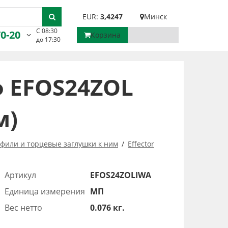
EUR:
3,4247
Минск
С 08:30
70-20
Корзина
до 17:30
 EFOS24ZOL
м)
фили и торцевые заглушки к ним
Effector
Артикул
EFOS24ZOLIWA
Единица измерения
МП
Вес нетто
0.076 кг.