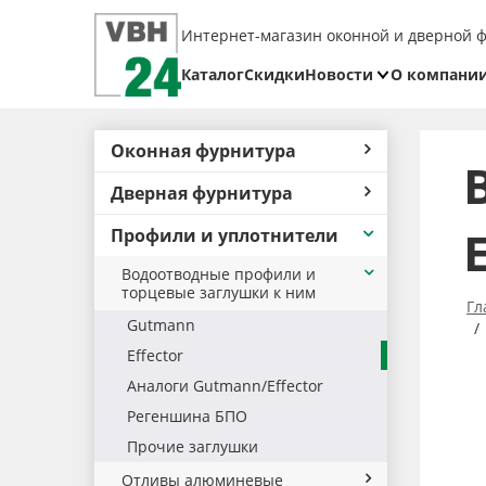
Интернет-магазин оконной и дверной 
Каталог
Скидки
Новости
О компани
Блог
Реквизит
Оконная фурнитура
Доставка
Дверная фурнитура
Оплата
Профили и уплотнители
Возврат
товара
Водоотводные профили и
торцевые заглушки к ним
Гл
Gutmann
Effector
Аналоги Gutmann/Effector
Регеншина БПО
Прочие заглушки
Отливы алюминевые