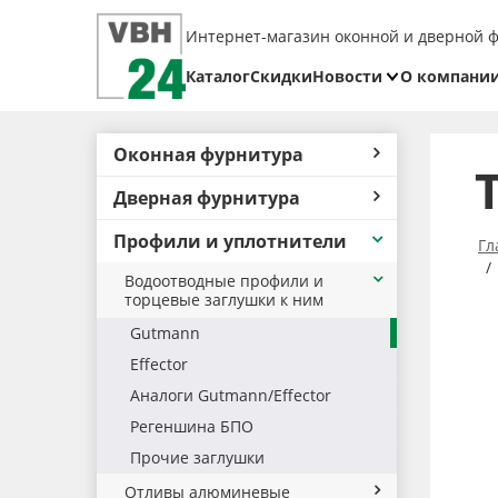
Интернет-магазин оконной и дверной 
Каталог
Скидки
Новости
О компани
Блог
Реквизит
Оконная фурнитура
Доставка
Дверная фурнитура
Оплата
Профили и уплотнители
Возврат
Гл
товара
Водоотводные профили и
торцевые заглушки к ним
Gutmann
Effector
Аналоги Gutmann/Effector
Регеншина БПО
Прочие заглушки
Отливы алюминевые