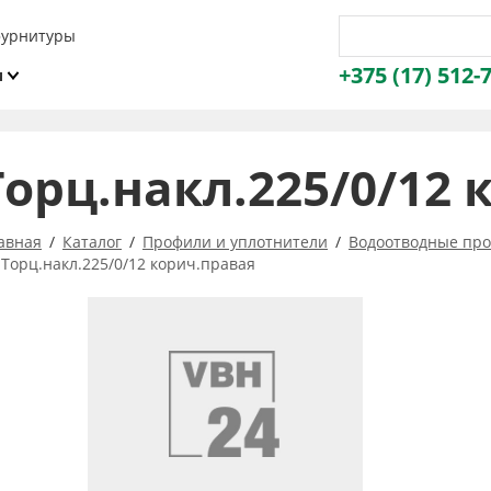
фурнитуры
+375 (17) 512-
и
ы
Торц.накл.225/0/12 
авная
Каталог
Профили и уплотнители
Водоотводные про
Торц.накл.225/0/12 корич.правая