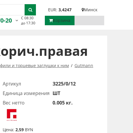
EUR:
3,4247
Минск
С 08:30
70-20
Корзина
до 17:30
корич.правая
фили и торцевые заглушки к ним
Gutmann
Артикул
З225/0/12
Единица измерения
ШТ
Вес нетто
0.005 кг.
Цена:
2,59
BYN