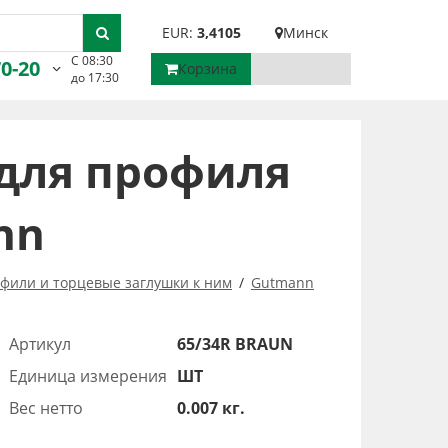
EUR:
3,4105
Минск
С 08:30
70-20
Корзина
до 17:30
 для профиля
nn
фили и торцевые заглушки к ним
Gutmann
Артикул
65/34R BRAUN
Единица измерения
ШТ
Вес нетто
0.007 кг.