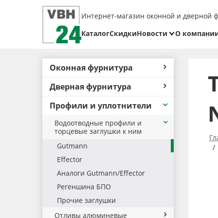
Интернет-магазин оконной и дверной 
Каталог
Скидки
Новости
О компани
Блог
Реквизит
Оконная фурнитура
Доставка
Дверная фурнитура
Оплата
Профили и уплотнители
Возврат
товара
Водоотводные профили и
торцевые заглушки к ним
Гл
Gutmann
Effector
Аналоги Gutmann/Effector
Регеншина БПО
Прочие заглушки
Отливы алюминевые