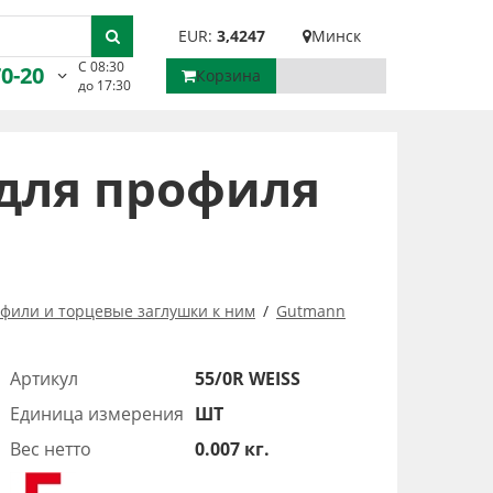
EUR:
3,4247
Минск
С 08:30
70-20
Корзина
до 17:30
 для профиля
n
фили и торцевые заглушки к ним
Gutmann
Артикул
55/0R WEISS
Единица измерения
ШТ
Вес нетто
0.007 кг.