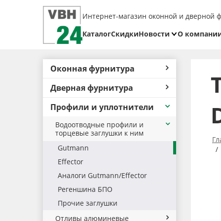
Интернет-магазин оконной и дверной 
Каталог
Скидки
Новости
О компани
Блог
Реквизит
Оконная фурнитура
Доставка
Дверная фурнитура
Оплата
Профили и уплотнители
Возврат
товара
Водоотводные профили и
торцевые заглушки к ним
Гл
Gutmann
Effector
Аналоги Gutmann/Effector
Регеншина БПО
Прочие заглушки
Отливы алюминевые