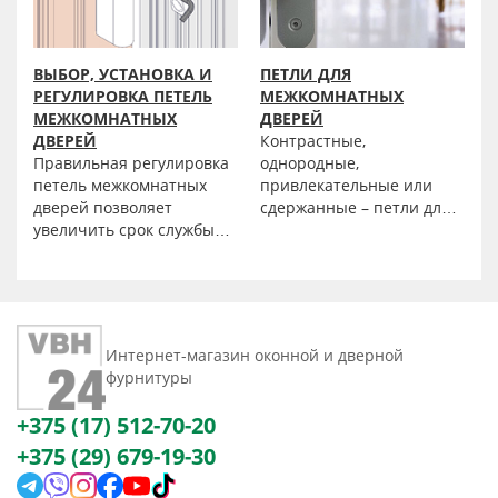
ВЫБОР, УСТАНОВКА И
ПЕТЛИ ДЛЯ
РЕГУЛИРОВКА ПЕТЕЛЬ
МЕЖКОМНАТНЫХ
МЕЖКОМНАТНЫХ
ДВЕРЕЙ
ДВЕРЕЙ
Контрастные,
Правильная регулировка
однородные,
петель межкомнатных
привлекательные или
дверей позволяет
сдержанные – петли для
увеличить срок службы
межкомнатных дверей от
дверных полотен,
интернет-магазина «ФБХ
избежать деформации,
Бел» подойдут к любому
возникающей как
стилю, независимо от
следствие
того на каком спектре
неравномерной нагрузки
дизайнов основан ваш
Интернет-магазин оконной и дверной
из-за перекосов и
выбор. Мы предлагаем
фурнитуры
напряжения при
купить петли, которые
открывании-закрывании.
доступны оптом по
+375 (17) 512-70-20
привлекательной цене.
+375 (29) 679-19-30
Они идеально подходят
для использования в
жилых и офисных