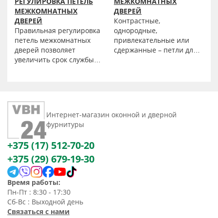
РЕГУЛИРОВКА ПЕТЕЛЬ
МЕЖКОМНАТНЫХ
МЕЖКОМНАТНЫХ
ДВЕРЕЙ
ДВЕРЕЙ
Контрастные,
Правильная регулировка
однородные,
петель межкомнатных
привлекательные или
дверей позволяет
сдержанные – петли для
увеличить срок службы
межкомнатных дверей от
дверных полотен,
интернет-магазина «ФБХ
избежать деформации,
Бел» подойдут к любому
возникающей как
стилю, независимо от
следствие
того на каком спектре
неравномерной нагрузки
дизайнов основан ваш
Интернет-магазин оконной и дверной
из-за перекосов и
выбор. Мы предлагаем
фурнитуры
напряжения при
купить петли, которые
открывании-закрывании.
доступны оптом по
+375 (17) 512-70-20
привлекательной цене.
+375 (29) 679-19-30
Они идеально подходят
для использования в
жилых и офисных
Время работы:
помещениях, а также для
Пн-Пт : 8:30 - 17:30
дверей из пластика и
Сб-Вс : Выходной день
дерева толщиной от 35
Связаться с нами
мм.