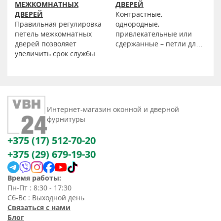
МЕЖКОМНАТНЫХ
ДВЕРЕЙ
ДВЕРЕЙ
Контрастные,
Правильная регулировка
однородные,
петель межкомнатных
привлекательные или
дверей позволяет
сдержанные – петли для
увеличить срок службы
межкомнатных дверей от
дверных полотен,
интернет-магазина «ФБХ
избежать деформации,
Бел» подойдут к любому
возникающей как
стилю, независимо от
следствие
того на каком спектре
неравномерной нагрузки
дизайнов основан ваш
Интернет-магазин оконной и дверной
из-за перекосов и
выбор. Мы предлагаем
фурнитуры
напряжения при
купить петли, которые
открывании-закрывании.
доступны оптом по
+375 (17) 512-70-20
привлекательной цене.
+375 (29) 679-19-30
Они идеально подходят
для использования в
жилых и офисных
Время работы:
помещениях, а также для
Пн-Пт : 8:30 - 17:30
дверей из пластика и
Сб-Вс : Выходной день
дерева толщиной от 35
Связаться с нами
мм.
Блог